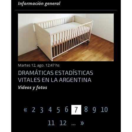
Información general
Martes 12, ago. 12:47 hs
DRAMÁTICAS ESTADÍSTICAS
VITALES EN LA ARGENTINA
Videos y fotos
«
2
3
4
5
6
7
8
9
10
11
12
...
»