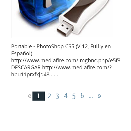
Portable - PhotoShop CS5 (V.12, Full y en
Español)
http://www.mediafire.com/imgbnc.php/e5f3...
DESCARGAR http://www.mediafire.com/?
hbu11prxfxjq48......
«
1
2
3
4
5
6
...
»