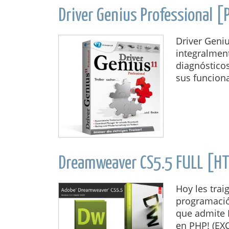
Driver Genius Professional [
Driver Geniu
integralment
diagnósticos
sus funciona
Dreamweaver CS5.5 FULL [H
Hoy les trai
programació
que admite 
en PHP! (EXC