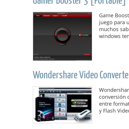
Gamer Booster 3 [Portable]
Game Booste
juego para u
muchos sabe
windows tem
Wondershare Video Converte
Wondershare
conversión d
entre forma
y Flash Vide