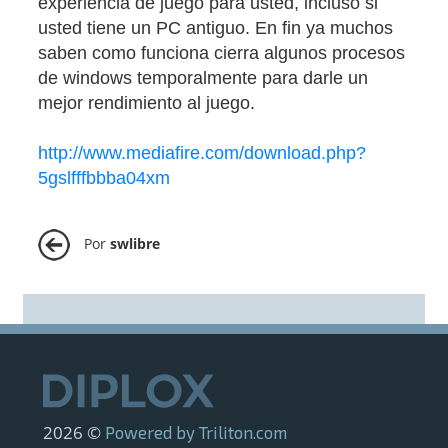
experiencia de juego para usted, incluso si
usted tiene un PC antiguo. En fin ya muchos
saben como funciona cierra algunos procesos
de windows temporalmente para darle un
mejor rendimiento al juego.
http://www.mediafire.com/download.php?
5gslfffbbba04xm
Por
swlibre
2026 ©
Powered by Triliton.com