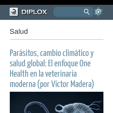
Salud
Parásitos, cambio climático y
salud global: El enfoque One
Health en la veterinaria
moderna (por Víctor Madera)