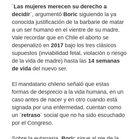
¨
Las mujeres merecen su derecho a
decidir
¨, argumentó
Boric
siguiendo la ya
conocida justificación de la barbarie de matar
a un ser humano en el vientre de su madre.
Vale recordar que en Chile el aborto se
despenalizó en
2017
bajo los tres clásicos
supuestos (inviabilidad fetal, violación o riesgo
de la vida de madre) hasta las
14 semanas
de vida
del nuevo ser.
El mandatario chileno señaló que estas
formas de desprecio a la vida humana, en un
caso antes de nacer y en otro cuando está
signada por una enfermedad, cuentan como
un ¨
retraso
¨ social que no ha sido escuchado
por el Congreso.
Sobre la eutanasia,
Bori
c sigue al pie de la