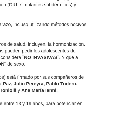
ción (DIU e implantes subdérmicos) y
razo, incluso utilizando métodos nocivos
ros de salud, incluyen, la hormonización.
as pueden pedir los adolescentes de
 considera
¨NO INVASIVAS¨
. Y que a
ÓN¨
de sexo.
íos) está firmado por sus compañeros de
 Paz, Julio Pereyra, Pablo Todero,
Toniolli
y
Ana María Ianni
.
de entre 13 y 19 años, para potenciar en