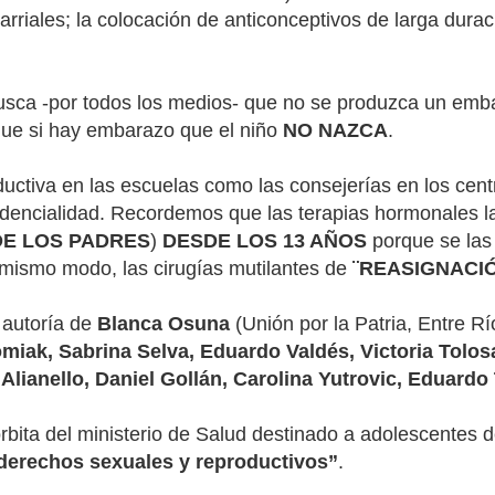
rriales; la colocación de anticonceptivos de larga dura
usca -por todos los medios- que no se produzca un emba
o que si hay embarazo que el niño
NO NAZCA
.
uctiva en las escuelas como las consejerías en los cent
idencialidad. Recordemos que las terapias hormonales l
DE LOS PADRES
)
DESDE LOS 13 AÑOS
porque se las
el mismo modo, las cirugías mutilantes de
¨REASIGNACI
 autoría de
Blanca Osuna
(Unión por la Patria, Entre R
iak, Sabrina Selva, Eduardo Valdés, Victoria Tolosa
ianello, Daniel Gollán, Carolina Yutrovic, Eduardo 
órbita del ministerio de Salud destinado a adolescentes 
s derechos sexuales y reproductivos”
.