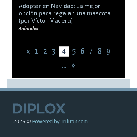
Adoptar en Navidad: La mejor
opción para regalar una mascota
(por Víctor Madera)
Animales
«
1
2
3
4
5
6
7
8
9
...
»
2026 ©
Powered by Triliton.com