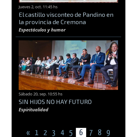
Jueves 2, oct. 11:45 hs
El castillo visconteo de Pandino en
la provincia de Cremona
Espectáculos y humor
Sábado 20, sep. 10:55 hs
SIN HIJOS NO HAY FUTURO
Espiritualidad
«
1
2
3
4
5
6
7
8
9