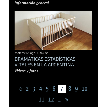
Información general
Martes 12, ago. 12:47 hs
DRAMÁTICAS ESTADÍSTICAS
VITALES EN LA ARGENTINA
Videos y fotos
«
2
3
4
5
6
7
8
9
10
11
12
...
»