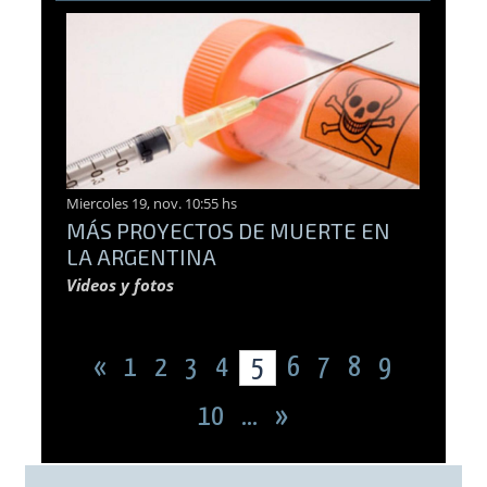
Miercoles 19, nov. 10:55 hs
MÁS PROYECTOS DE MUERTE EN
LA ARGENTINA
Videos y fotos
«
1
2
3
4
5
6
7
8
9
10
...
»