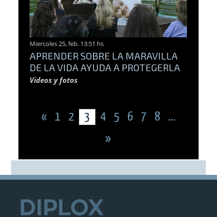
Miercoles 25, feb. 13:51 hs
APRENDER SOBRE LA MARAVILLA
DE LA VIDA AYUDA A PROTEGERLA
Videos y fotos
«
1
2
3
4
5
6
7
8
...
»