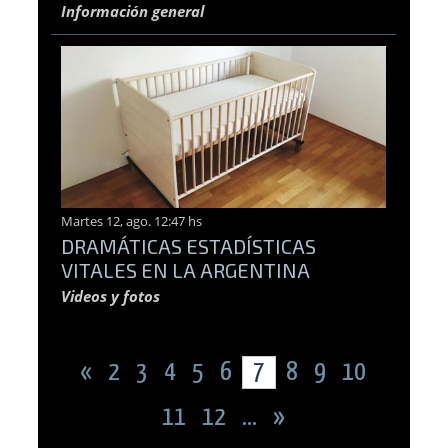
Información general
Martes 12, ago. 12:47 hs
DRAMÁTICAS ESTADÍSTICAS
VITALES EN LA ARGENTINA
Videos y fotos
«
2
3
4
5
6
7
8
9
10
11
12
...
»