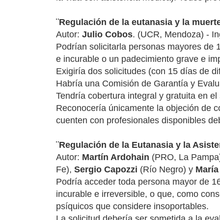
¨Regulación de la eutanasia y la muerte
Autor:
Julio Cobos
. (UCR, Mendoza) - In
Podrían solicitarla personas mayores de
e incurable o un padecimiento grave e impo
Exigiría dos solicitudes (con 15 días de d
Habría una Comisión de Garantía y Evaluaci
Tendría cobertura integral y gratuita en el
Reconocería únicamente la objeción de con
cuenten con profesionales disponibles deb
¨Regulación de la Eutanasia y la Asist
Autor:
Martín Ardohain
(PRO, La Pampa)
Fe),
Sergio Capozzi
(Río Negro) y
María
Podría acceder toda persona mayor de 16
incurable e irreversible, o que, como con
psíquicos que considere insoportables.
La solicitud debería ser sometida a la eva