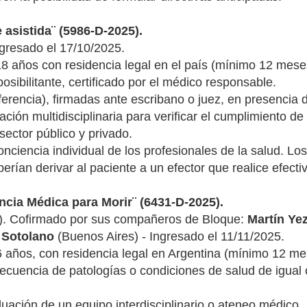
 asistida¨ (5986-D-2025).
gresado el 17/10/2025.
 18 años con residencia legal en el país (mínimo 12 me
sibilitante, certificado por el médico responsable.
iferencia), firmadas ante escribano o juez, en presencia d
ón multidisciplinaria para verificar el cumplimiento de l
 sector público y privado.
ciencia individual de los profesionales de la salud. Los
erían derivar al paciente a un efector que realice efecti
encia Médica para Morir¨ (6431-D-2025).
. Cofirmado por sus compañeros de Bloque:
Martín Ye
 Sotolano
(Buenos Aires) - Ingresado el 11/11/2025.
 años, con residencia legal en Argentina (mínimo 12 
secuencia de patologías o condiciones de salud de igual 
luación de un equipo interdisciplinario o ateneo médico.