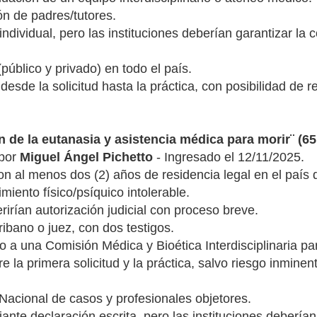
ón de padres/tutores.
ndividual, pero las instituciones deberían garantizar la
público y privado) en todo el país.
esde la solicitud hasta la práctica, con posibilidad de 
n de la eutanasia y asistencia médica para morir¨ (6
 por
Miguel Ángel Pichetto
- Ingresado el 12/11/2025.
on al menos dos (2) años de residencia legal en el paí
miento físico/psíquico intolerable.
rían autorización judicial con proceso breve.
ribano o juez, con dos testigos.
o a una Comisión Médica y Bioética Interdisciplinaria pa
e la primera solicitud y la práctica, salvo riesgo inmine
 Nacional de casos y profesionales objetores.
ante declaración escrita, pero las instituciones debería