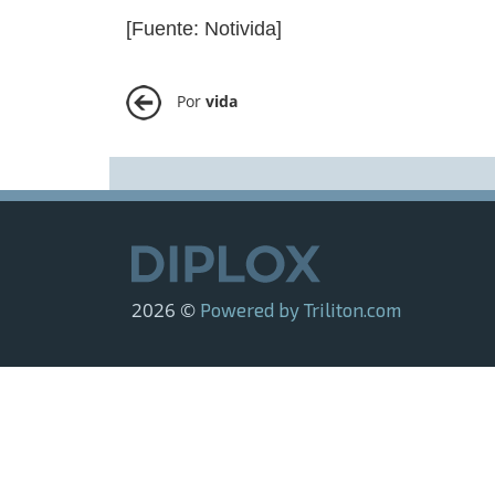
[Fuente: Notivida]
Por
vida
2026 ©
Powered by Triliton.com