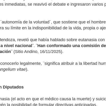
es inmediatas, se reavivó el debate e ingresaron varios
 ¨autonomía de la voluntad¨, que sostiene que el hombre
 su límite en la indisponibilidad de la vida, propia o aje
Mendoza, reveló que había hablado sobre eutanasia con 
a nivel nacional¨
.
¨Han conformado una comisión de 
ación¨
(Sitio Andino, 16/11/2025).
conocerlo legalmente, ¨significa atribuir a la libertad hu
ngelium vitae
).
n Diputados
asia (el acto en que el médico causa la muerte) y suicidi
én la posibilidad de formular directivas anticipadas.