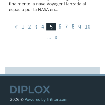
finalmente la nave Voyager I lanzada al
espacio por la NASA en...
«
1
2
3
4
5
6
7
8
9
10
...
»
2026 ©
Powered by Triliton.com