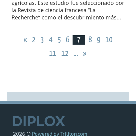
agrícolas. Este estudio fue seleccionado por
la Revista de ciencia francesa “La
Recherche“ como el descubrimiento más...
«
2
3
4
5
6
7
8
9
10
11
12
...
»
2026 ©
Powered by Triliton.com