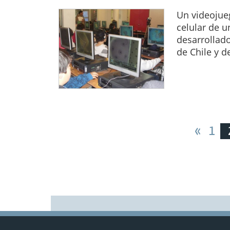
Un videojue
celular de u
desarrollado
de Chile y d
«
1