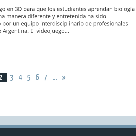
go en 3D para que los estudiantes aprendan biología
na manera diferente y entretenida ha sido
 por un equipo interdisciplinario de profesionales
e Argentina. El videojuego...
2
3
4
5
6
7
...
»