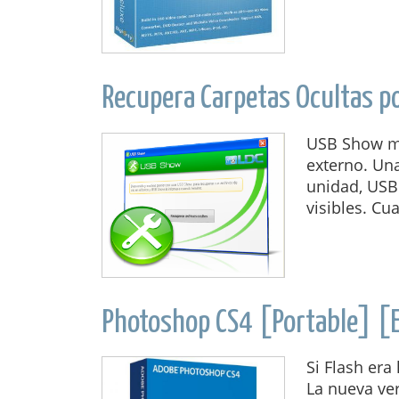
Recupera Carpetas Ocultas p
USB Show mu
externo. Una
unidad, USB
visibles. Cu
Photoshop CS4 [Portable] [
Si Flash era
La nueva ver