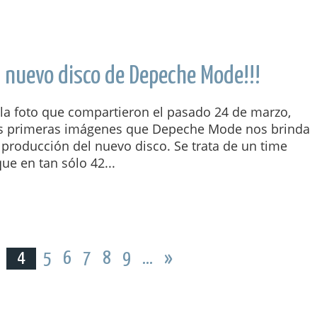
l nuevo disco de Depeche Mode!!!
la foto que compartieron el pasado 24 de marzo,
as primeras imágenes que Depeche Mode nos brinda
 producción del nuevo disco. Se trata de un time
que en tan sólo 42...
3
4
5
6
7
8
9
...
»