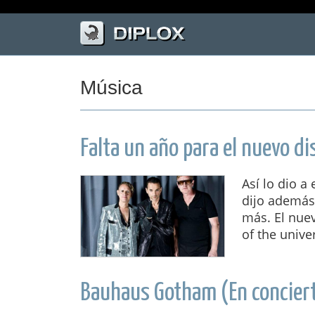
Música
Falta un año para el nuevo d
Así lo dio a
dijo además 
más. El nue
of the univer
Bauhaus Gotham (En concier