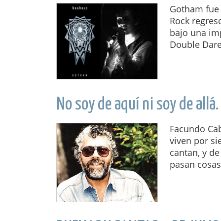
Gotham fue e
Rock regres
bajo una imp
Double Dare 
No soy de aquí ni soy de allá
Facundo Cab
viven por si
cantan, y d
pasan cosas