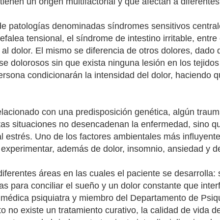
ienen un origen multifactorial y que afectan a diferentes
e patologías denominadas síndromes sensitivos centrales
falea tensional, el síndrome de intestino irritable, entre
l dolor. El mismo se diferencia de otros dolores, dado q
 dolorosos sin que exista ninguna lesión en los tejidos 
sona condicionarán la intensidad del dolor, haciendo q
relacionado con una predisposición genética, algún trauma
tas situaciones no desencadenan la enfermedad, sino q
al estrés. Uno de los factores ambientales más influyente
 experimentar, además de dolor, insomnio, ansiedad y 
erentes áreas en las cuales el paciente se desarrolla: su
s para conciliar el sueño y un dolor constante que interf
r, médica psiquiatra y miembro del Departamento de Psiq
 no existe un tratamiento curativo, la calidad de vida d