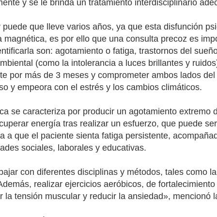
nte y se le brinda un tratamiento interdisciplinario ade
y puede que lleve varios años, ya que esta disfunción p
 magnética, es por ello que una consulta precoz es impo
ntificarla son: agotamiento o fatiga, trastornos del sueño
 ambiental (como la intolerancia a luces brillantes y ruid
ente por más de 3 meses y comprometer ambos lados del 
so y empeora con el estrés y los cambios climáticos.
ica se caracteriza por producir un agotamiento extremo
cuperar energía tras realizar un esfuerzo, que puede ser 
a a que el paciente sienta fatiga persistente, acompaña
ades sociales, laborales y educativas.
ajar con diferentes disciplinas y métodos, tales como la
Además, realizar ejercicios aeróbicos, de fortalecimiento
iar la tensión muscular y reducir la ansiedad», mencionó l