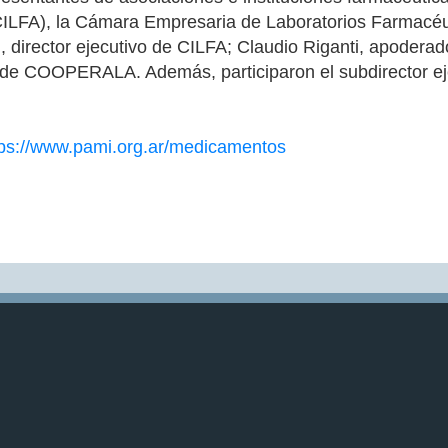
(CILFA), la Cámara Empresaria de Laboratorios Farmacé
i, director ejecutivo de CILFA; Claudio Riganti, apoder
o de COOPERALA. Además, participaron el subdirector e
tps://www.pami.org.ar/medicamentos