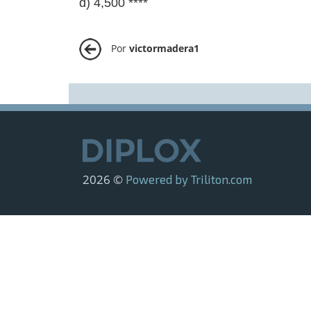
d) 4,500 ****
Por
victormadera1
2026 ©
Powered by Triliton.com