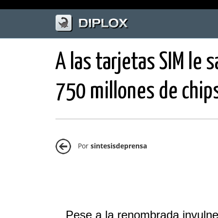
A las tarjetas SIM le
750 millones de chip
Por
sintesisdeprensa
Pese a la renombrada invulner