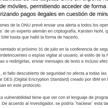
 de móviles, permitiendo acceder de forma
rizando pagos ilegales en cuestión de min
ones de la ONU prevé enviar una alerta a todos los ope
s¨ de un experto alemán en criptografía, Karsten Nohl, 
s SIM hasta que halló la forma de hacerlo.
resentado el próximo 31 de julio en la conferencia de s
erdelincuentes o espías vigilar al usuario, al estilo de
s o redirigirlas, enviar mensajes de texto e incluso efe
 el fallo descubierto de seguridad no afecta a todas las 
ar DES (Digital Encryption Standard) creado por IBM en
an en este protocolo.
sta vulnerabilidad tiene que ver con el lenguaje de prog
 De acuerdo al investigador, se podría ´hackear´ esta t