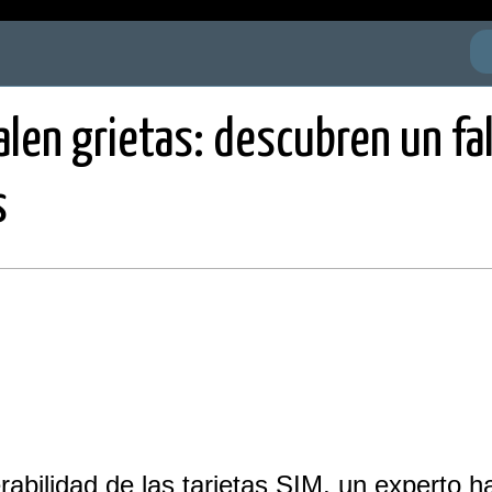
 salen grietas: descubren un f
s
abilidad de las tarjetas SIM, un experto h