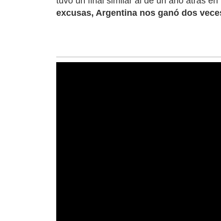
tuvo un final similar al de un año atrás e
excusas, Argentina nos ganó dos vece