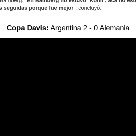
n Bamberg. ¨
En Bamberg no estuvo ¨Kohli¨, acá no es
s seguidas porque fue mejor
¨, concluyó.
Copa Davis:
Argentina 2 - 0 Alemania