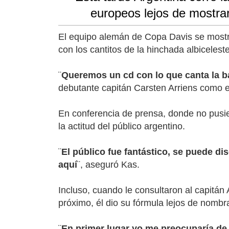
europeos lejos de mostra
El equipo alemán de Copa Davis se mostró
con los cantitos de la hinchada albicelest
¨
Queremos un cd con lo que canta la ba
debutante capitán Carsten Arriens como e
En conferencia de prensa, donde no pusi
la actitud del público argentino.
¨
El público fue fantástico, se puede di
aquí
¨, aseguró Kas.
Incluso, cuando le consultaron al capitán 
próximo, él dio su fórmula lejos de nomb
¨
En primer lugar yo me preocuparía de 