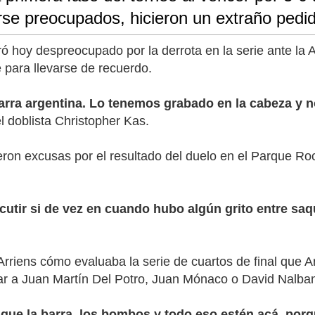
rse preocupados, hicieron un extraño pedid
 hoy despreocupado por la derrota en la serie ante la 
e para llevarse de recuerdo.
rra argentina. Lo tenemos grabado en la cabeza y no
l doblista Christopher Kas.
eron excusas por el resultado del duelo en el Parque R
scutir si de vez en cuando hubo algún grito entre saq
Arriens cómo evaluaba la serie de cuartos de final que Ar
rar a Juan Martín Del Potro, Juan Mónaco o David Nalba
que la barra, los bombos y todo eso estén acá, por